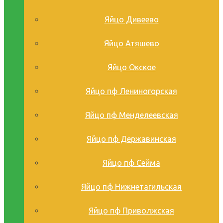
Яйцо Дивеево
Яйцо Атяшево
Яйцо Окское
Яйцо пф Лениногорская
Яйцо пф Менделеевская
Яйцо пф Державинская
Яйцо пф Сейма
Яйцо пф Нижнетагильская
Яйцо пф Приволжская