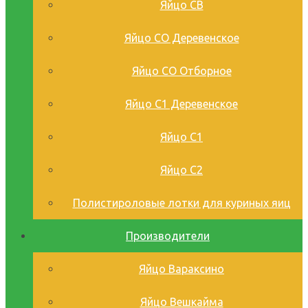
Яйцо СВ
Яйцо СО Деревенское
Яйцо СО Отборное
Яйцо С1 Деревенское
Яйцо С1
Яйцо С2
Полистироловые лотки для куриных яиц
Производители
Яйцо Вараксино
Яйцо Вешкайма