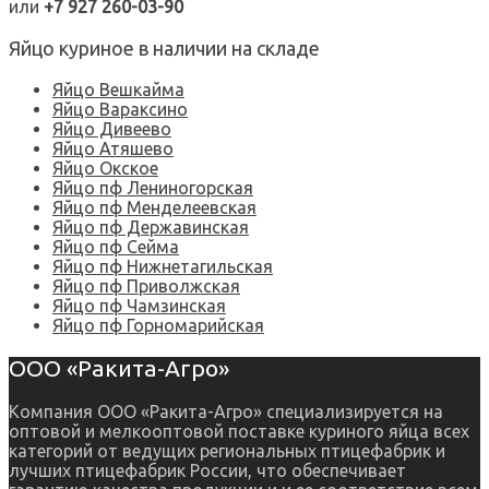
или
+7 927 260-03-90
Яйцо куриное в наличии на складе
Яйцо Вешкайма
Яйцо Вараксино
Яйцо Дивеево
Яйцо Атяшево
Яйцо Окское
Яйцо пф Лениногорская
Яйцо пф Менделеевская
Яйцо пф Державинская
Яйцо пф Сейма
Яйцо пф Нижнетагильская
Яйцо пф Приволжская
Яйцо пф Чамзинская
Яйцо пф Горномарийская
ООО «Ракита-Агро»
Компания ООО «Ракита-Агро» специализируется на
оптовой и мелкооптовой поставке куриного яйца всех
категорий от ведущих региональных птицефабрик и
лучших птицефабрик России, что обеспечивает